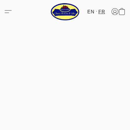
EN
FR