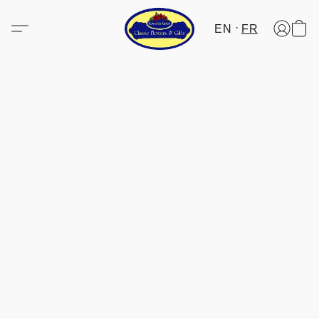
EN
FR