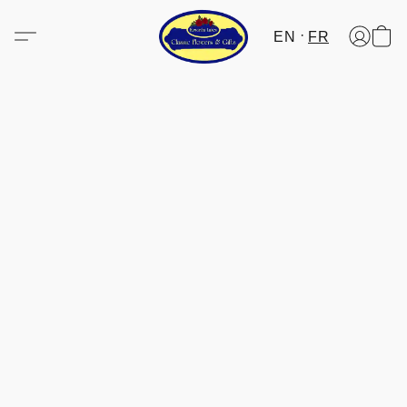
EN
FR