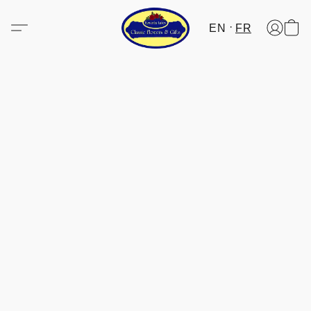
EN
FR