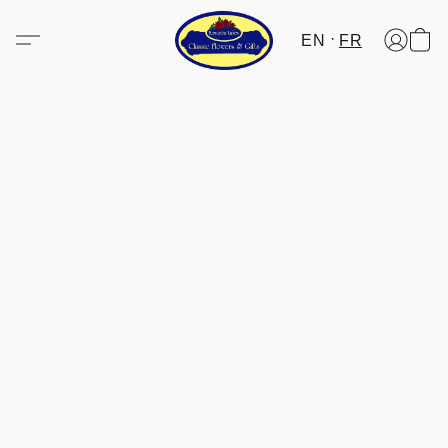
EN
FR