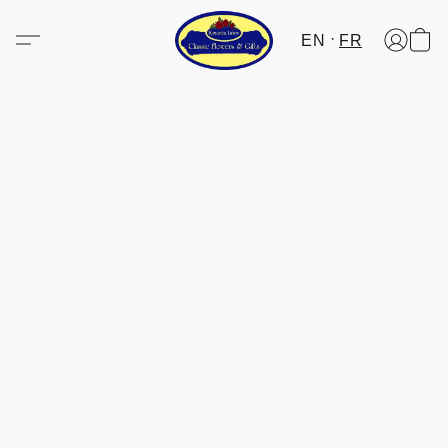
EN
FR