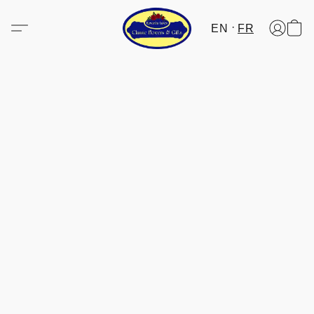
EN
FR