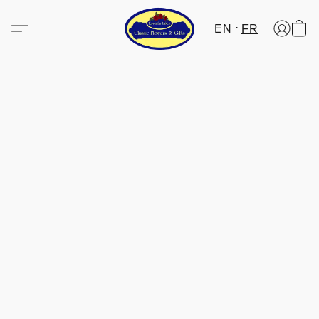
EN
FR