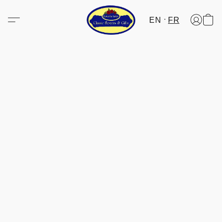
EN
FR