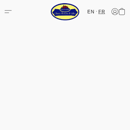
EN
FR