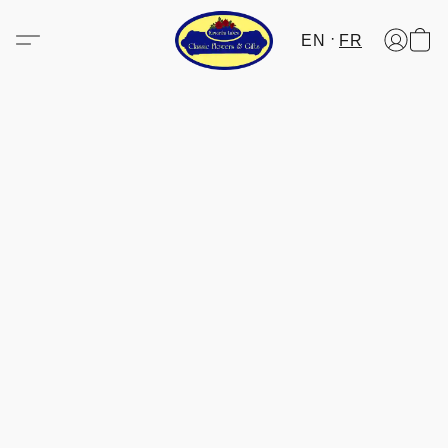
EN
FR