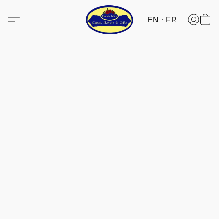
EN
FR