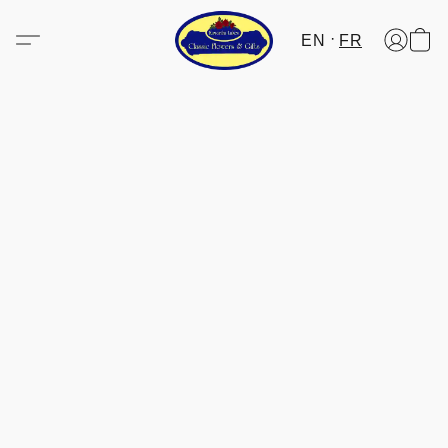
EN
FR