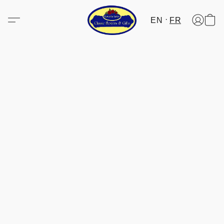
EN
FR