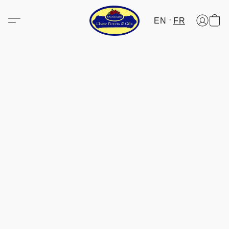
EN
FR