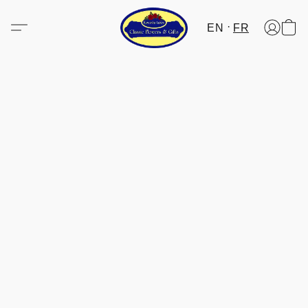
EN
FR