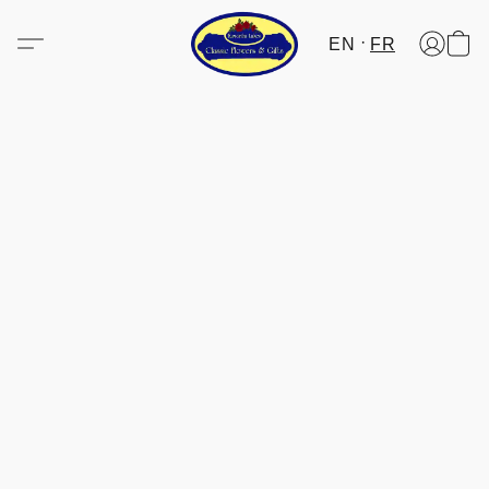
EN
FR