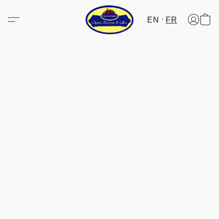
EN
FR