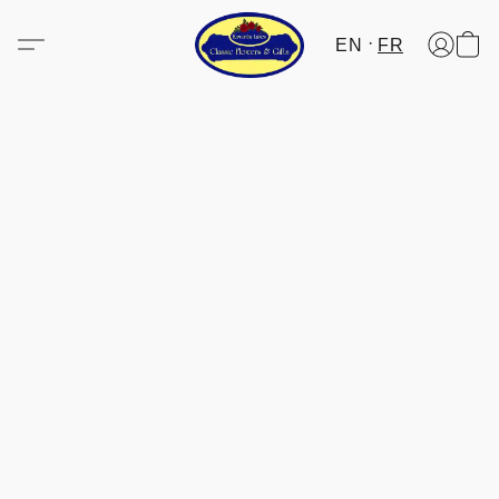
EN
FR