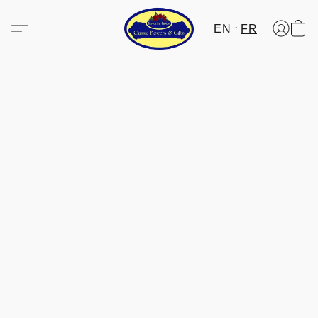
EN
FR