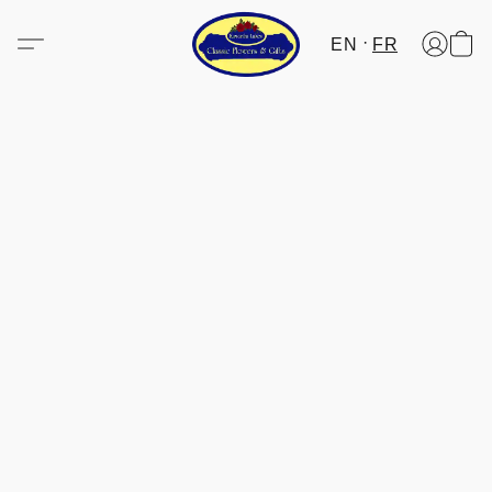
EN
FR