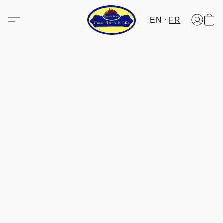
EN
FR