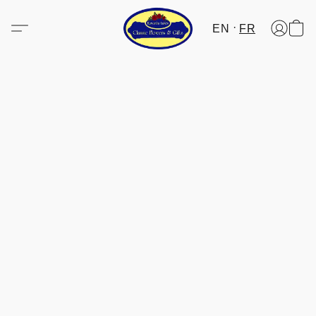
EN
FR