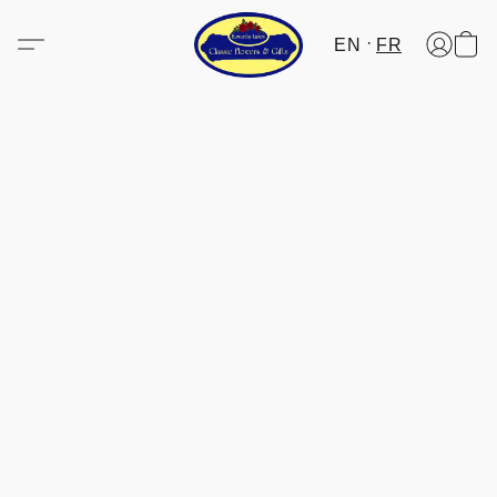
EN
FR