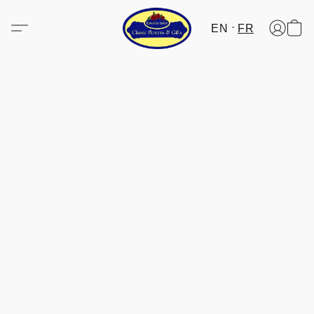
EN
FR