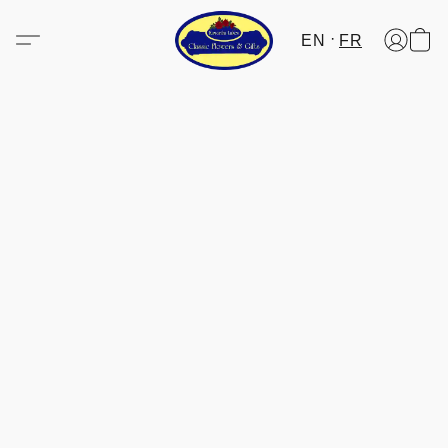
EN
FR