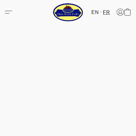
EN
FR