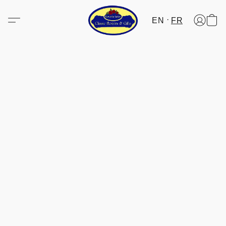
EN
FR