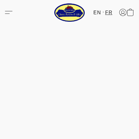
EN
FR