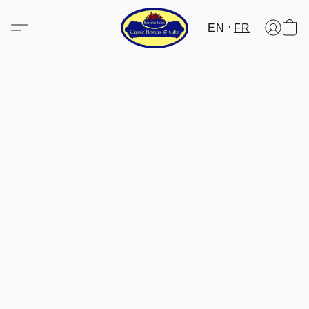
EN
FR