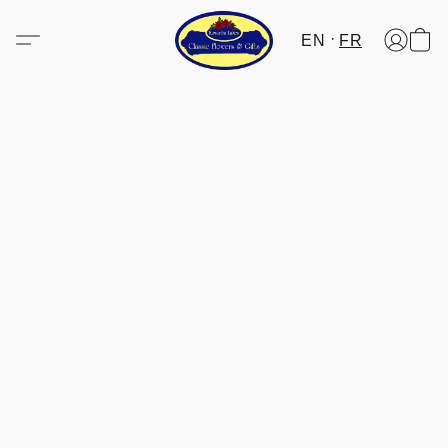
EN
FR