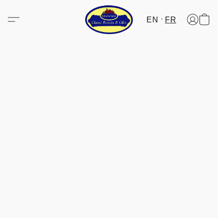
EN
FR