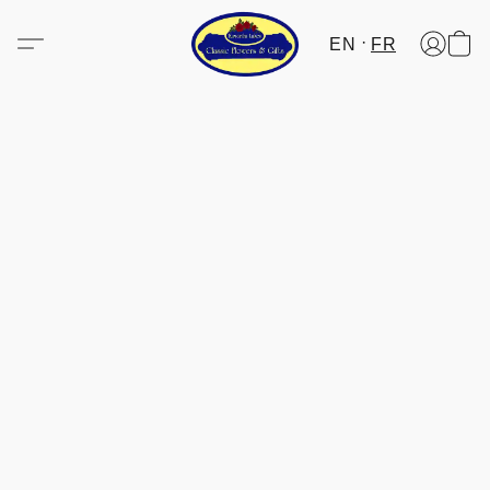
EN
FR