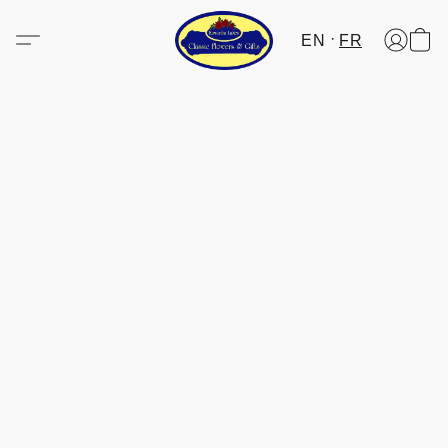
EN
FR