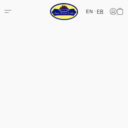
EN
FR