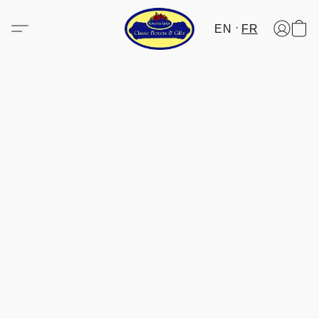
EN
FR