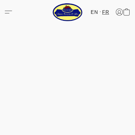
EN
FR