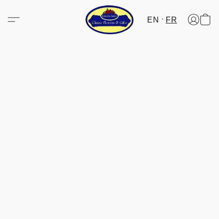
EN
FR