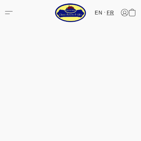
EN
FR