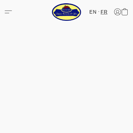
EN
FR