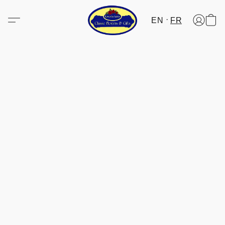
EN
FR