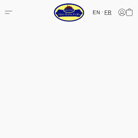
EN
FR