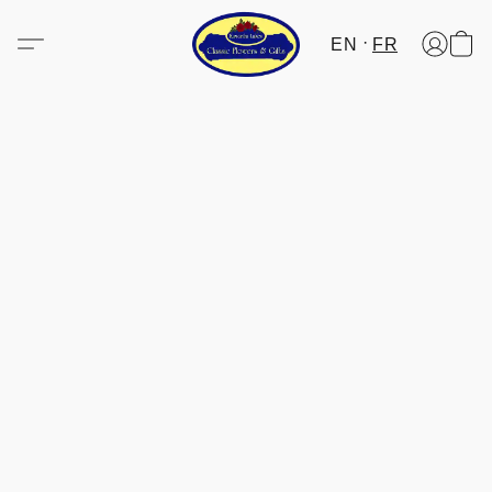
EN
FR