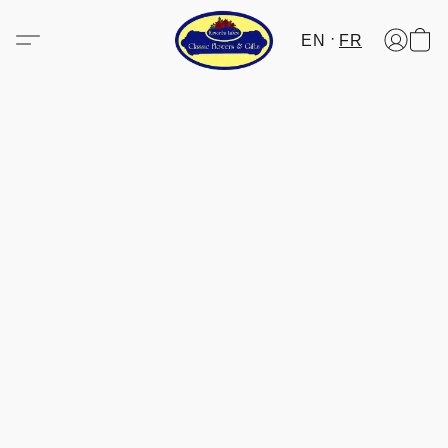
EN
FR