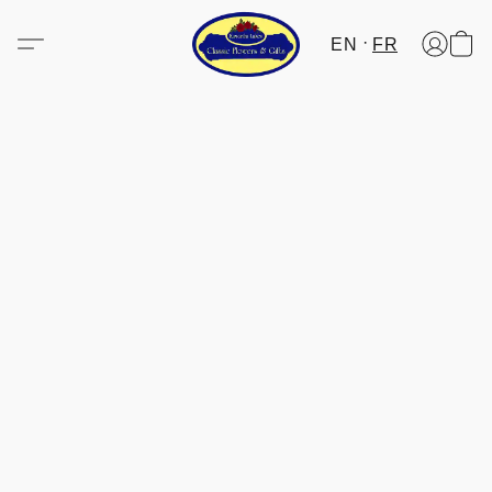
EN
FR