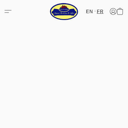
EN
FR