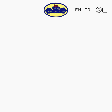
EN
FR