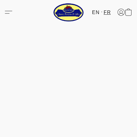
EN
FR