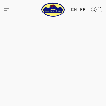
EN
FR