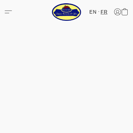
EN
FR